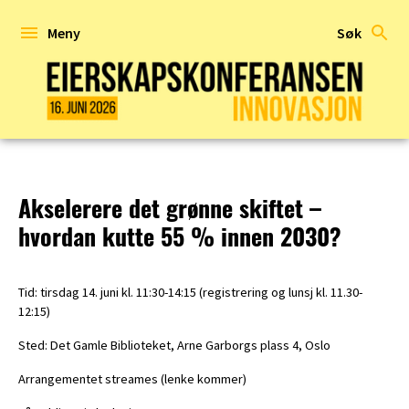
Hopp
til
Meny
Søk
innhold
EIERSKAPSKONFERANSEN
2026
Akselerere det grønne skiftet –
hvordan kutte 55 % innen 2030?
Tid: tirsdag 14. juni kl. 11:30-14:15 (registrering og lunsj kl. 11.30-
12:15)
Sted: Det Gamle Biblioteket, Arne Garborgs plass 4, Oslo
Arrangementet streames (lenke kommer)